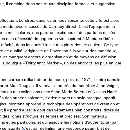
ur
,
il
combine
dans
son
œuvre
discipline
formelle
et
suggestion
effectue
à
Londres
,
dans
les
années
soixante:
cette
ville
est
alors
la
mode
avec
le
succès
de
Carnaby
Street
.
C
’
est
l
’
époque
de
la
ents
multicolores
,
des
parures
exotiques
et
des
parfums
épicés
.
res
et
la
nécessité
de
gagner
sa
vie
inspirent
à
Montana
l
’
idée
mâché
,
dans
lesquels
il
inclut
des
pierreries
de
couleur
.
Ce
type
re
de
qualité
l
’
originalité
de
l
’
invention
à
la
valeur
des
matériaux
,
eurs
manquent
encore
d
’
organisation
et
de
moyens
de
diffusion
.
à
la
boutique
«
Thirty
Antic
Market
»,
un
des
endroits
les
plus
en
vue
une
carrière
d
’
illustrateur
de
mode
,
puis
,
en
1971
,
il
entre
dans
le
orter
Mac
Douglas
.
Il
y
travaille
auprès
du
modéliste
Jean
Voight
,
réation
des
collections
avec
Anne
-
Marie
Beretta
et
Nicolas
Harlé
.
fin
des
années
soixante
,
s
’
oriente
vers
un
style
pratique
,
sportif
,
las
,
Montana
apprend
la
technique
des
opérations
de
création
et
r
;
il
y
prend
aussi
le
goût
des
vêtements
bien
construits
,
dotés
de
t
des
lignes
structurelles
fermes
et
précises
.
Son
matériau
ons
et
les
pantalons
,
et
qui
associe
les
notions
d
’
authenticité
(
par
e
sensualité
(
c
’
est
par
définition
une
«
seconde
peau
»),
et
de