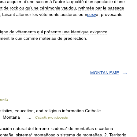
ana
acquiert
d
’
une
saison
à
l
’
autre
la
qualité
d
’
un
spectacle
d
’
une
rt
de
rock
ou
qu
’
une
cérémonie
vaudou
,
rythmée
par
le
passage
,
faisant
alterner
les
vêtements
austères
ou
«
sexy
»,
provocants
ligne
de
vêtements
qui
présente
une
identique
exigence
ement
le
cuir
comme
matériau
de
prédilection
.
MONTANISME
pedia
tistics, education, and religious information Catholic
ntana Montana …
Catholic encyclopedia
vación natural del terreno. cadena* de montañas o cadena
montaña. sistema* montañoso o sistema de montañas. 2. Territorio