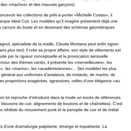
des
«
machos
»
et
des
mauvais
garçons
).
oncevoir
les
collections
de
prêt
-
à
-
porter
«
Michelle
Costas
»;
il
arque
Idéal
Cuir
.
Les
modèles
qu
’
il
imagine
présentent
déjà
une
a
carrure
du
buste
et
en
dessinant
des
schémas
géométriques
agnol
,
spécialiste
de
la
maille
,
Claude
Montana
peut
enfin
signer
ans
plus
tard
,
il
crée
sa
propre
affaire
;
son
style
de
vêtements
est
uite
par
la
rigueur
conceptuelle
et
la
provocation
sensuelle
umour
des
thèmes
variés
,
il
présente
les
«
merveilleuses
»,
les
s
»,
les
«
marins
»,
les
«
académiciennes
»...
Ses
modèles
les
plus
général
aux
uniformes
d
’
aviateurs
,
de
motards
,
de
marins
,
de
es
proportions
exagérées
,
agressives
,
celles
d
’
une
élégance
«
au
on
lui
reproche
d
’
introduire
dans
la
mode
un
excès
de
références
,
blousons
de
cuir
,
alignements
de
boutons
et
de
chaînettes
).
C
’
est
ue
nihiliste
du
mouvement
punk
et
la
panoplie
de
cuir
et
de
métal
ts
d
’
une
dramaturgie
palpitante
,
étrange
et
inquiétante
.
La