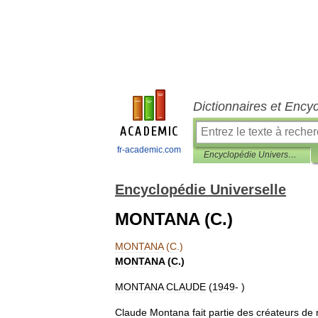
Dictionnaires et Ency
fr-academic.com
Encyclopédie Universelle
Encyclopédie Universelle
MONTANA (C.)
MONTANA
(
C
.)
MONTANA
(
C
.)
MONTANA
CLAUDE
(
1949
- )
Claude
Montana
fait
partie
des
créateurs
de