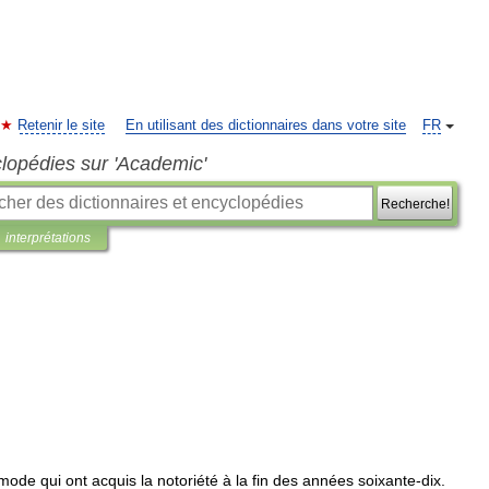
Retenir le site
En utilisant des dictionnaires dans votre site
FR
clopédies sur 'Academic'
Recherche!
interprétations
mode
qui
ont
acquis
la
notoriété
à
la
fin
des
années
soixante
-
dix
.