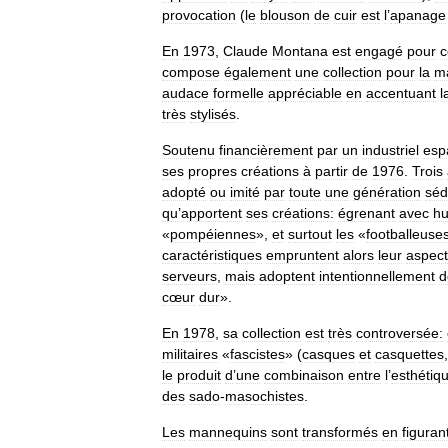
provocation
(
le
blouson
de
cuir
est
l
’
apanage
En
1973
,
Claude
Montana
est
engagé
pour
c
compose
également
une
collection
pour
la
m
audace
formelle
appréciable
en
accentuant
l
très
stylisés
.
Soutenu
financièrement
par
un
industriel
esp
ses
propres
créations
à
partir
de
1976
.
Trois
adopté
ou
imité
par
toute
une
génération
séd
qu
’
apportent
ses
créations:
égrenant
avec
h
«
pompéiennes
»,
et
surtout
les
«
footballeuse
caractéristiques
empruntent
alors
leur
aspect
serveurs
,
mais
adoptent
intentionnellement
d
cœur
dur
».
En
1978
,
sa
collection
est
très
controversée:
militaires
«
fascistes
» (
casques
et
casquettes
le
produit
d
’
une
combinaison
entre
l
’
esthétiq
des
sado
-
masochistes
.
Les
mannequins
sont
transformés
en
figuran