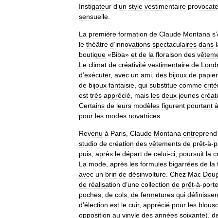
Instigateur
d
’
un
style
vestimentaire
provocate
sensuelle
.
La
première
formation
de
Claude
Montana
s
’
le
théâtre
d
’
innovations
spectaculaires
dans
boutique
«
Biba
»
et
de
la
floraison
des
vêtem
Le
climat
de
créativité
vestimentaire
de
Lond
d
’
exécuter
,
avec
un
ami
,
des
bijoux
de
papier
de
bijoux
fantaisie
,
qui
substitue
comme
critè
est
très
apprécié
,
mais
les
deux
jeunes
créat
Certains
de
leurs
modèles
figurent
pourtant
pour
les
modes
novatrices
.
Revenu
à
Paris
,
Claude
Montana
entreprend
studio
de
création
des
vêtements
de
prêt
-
à
-
p
puis
,
après
le
départ
de
celui
-
ci
,
poursuit
la
c
La
mode
,
après
les
formules
bigarrées
de
la
avec
un
brin
de
désinvolture
.
Chez
Mac
Doug
de
réalisation
d
’
une
collection
de
prêt
-
à
-
porte
poches
,
de
cols
,
de
fermetures
qui
définissen
d
’
élection
est
le
cuir
,
apprécié
pour
les
blous
opposition
au
vinyle
des
années
soixante
),
d