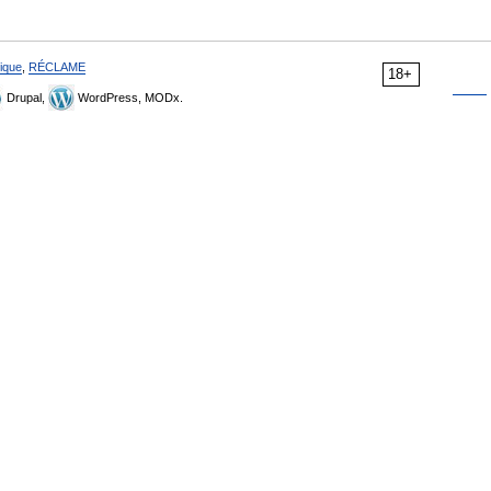
ique
,
RÉCLAME
18+
Drupal,
WordPress, MODx.