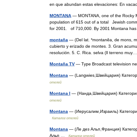
en que abundan estas elevaciones: En va
MONTANA
— MONTANA, one of the Rocky Moun
population of 615 out of a total Jewish comm
for 2001. of 710,000. By 2001 Montana 
montaña
— (Del lat. *montanĕa, de mons, mont
cubierto y erizado de montes. 3. Gran acumula
resolución. 5. C. Rica. selva (ǁ terreno m
Montaña TV
— Type Broadcast television ne
Montana
— (Langwies,Швейцария) Катего
отелей
Montana I
— (Нанда,Швейцария) Категори
отелей
Montana
— (Иерусалим,Израиль) Категория
Каталог отелей
Montana
— (Ле дез Альп,Франция) Категори
Альп …
Каталог отелей