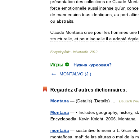
présentation
des
collections
de
Claude
Mont
force
émotionnelle
aussi
intense
qu
’
un
conce
de
mannequins
tous
identiques
,
au
port
altier
ou
abstraits
.
Claude
Montana
crée
pour
les
hommes
une
structurelle
,
et
pour
laquelle
il
a
adopté
égal
Encyclopédie
Universelle
.
2012
.
Игры ⚽
Нужна курсовая?
MONTALVO (J.)
Regardez d'autres dictionnaires:
Montana
— (Details) (Details) …
Deutsch Wiki
Montana
— • Includes geography, history, sta
Encyclopedia. Kevin Knight. 2006. Mo
montaña
— sustantivo femenino 1. Gran ele
montañosa. mal* de las alturas o mal de la 