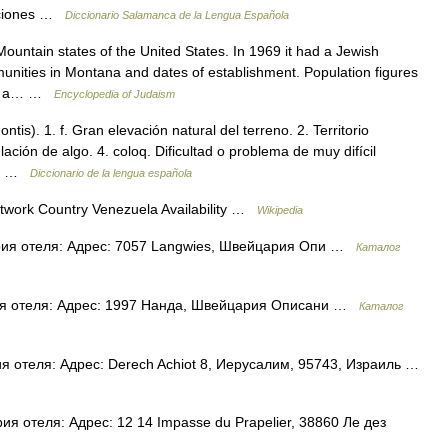
caciones …
Diccionario Salamanca de la Lengua Española
tain states of the United States. In 1969 it had a Jewish
unities in Montana and dates of establishment. Population figures
has a… …
Encyclopedia of Judaism
is). 1. f. Gran elevación natural del terreno. 2. Territorio
ción de algo. 4. coloq. Dificultad o problema de muy difícil
uy… …
Diccionario de la lengua española
twork Country Venezuela Availability …
Wikipedia
рия отеля: Адрес: 7057 Langwies, Швейцария Опи …
Каталог
я отеля: Адрес: 1997 Нанда, Швейцария Описани …
Каталог
 отеля: Адрес: Derech Achiot 8, Иерусалим, 95743, Израиль …
я отеля: Адрес: 12 14 Impasse du Prapelier, 38860 Ле дез